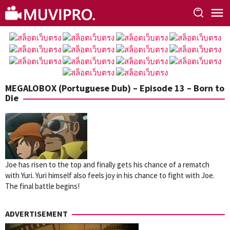
Skip
to
content
MEGALOBOX (Portuguese Dub) – Episode 13 – Born to
Die
Joe has risen to the top and finally gets his chance of a rematch
with Yuri. Yuri himself also feels joy in his chance to fight with Joe.
The final battle begins!
ADVERTISEMENT