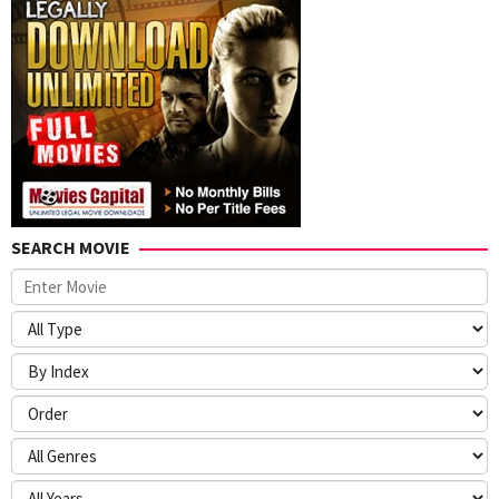
SEARCH MOVIE