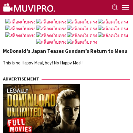
Skip
to
content
McDonald’s Japan Teases Gundam’s Return to Menu
This is no Happy Meal, boy! No Happy Meal!
ADVERTISEMENT