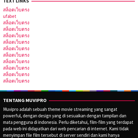
TEXT LINKS
สล็อตเว็บตรง
ufabet
สล็อตเว็บตรง
สล็อตเว็บตรง
สล็อตเว็บตรง
สล็อตเว็บตรง
สล็อตเว็บตรง
สล็อตเว็บตรง
สล็อตเว็บตรง
สล็อตเว็บตรง
สล็อตเว็บตรง
สล็อตเว็บตรง
TENTANG MUVIPRO
Muvipro adalah sebuah theme movie streaming yang sangat
powerful, dengan design yang di sesuaikan dengan tampilan dan
mata pengguna di indonesia. Perlu diketahui, film-film yang terdapat
pada web ini didapatkan dari web pencarian di internet. Kami tidak
menyimpan file film tersebut di server sendiri dan kami hanya