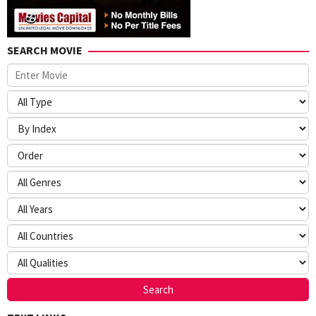
SEARCH MOVIE