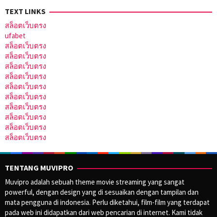
TEXT LINKS
สล็อตเว็บตรง
ufabet
สล็อตเว็บตรง
สล็อตเว็บตรง
สล็อตเว็บตรง
สล็อตเว็บตรง
สล็อตเว็บตรง
สล็อตเว็บตรง
สล็อตเว็บตรง
สล็อตเว็บตรง
สล็อตเว็บตรง
สล็อตเว็บตรง
TENTANG MUVIPRO
Muvipro adalah sebuah theme movie streaming yang sangat
powerful, dengan design yang di sesuaikan dengan tampilan dan
mata pengguna di indonesia. Perlu diketahui, film-film yang terdapat
pada web ini didapatkan dari web pencarian di internet. Kami tidak