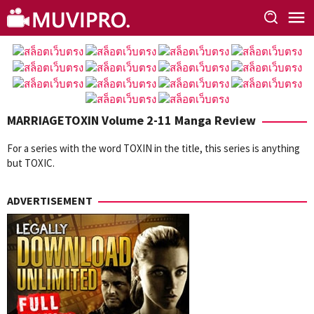
Skip
to
content
MARRIAGETOXIN Volume 2-11 Manga Review
For a series with the word TOXIN in the title, this series is anything
but TOXIC.
ADVERTISEMENT