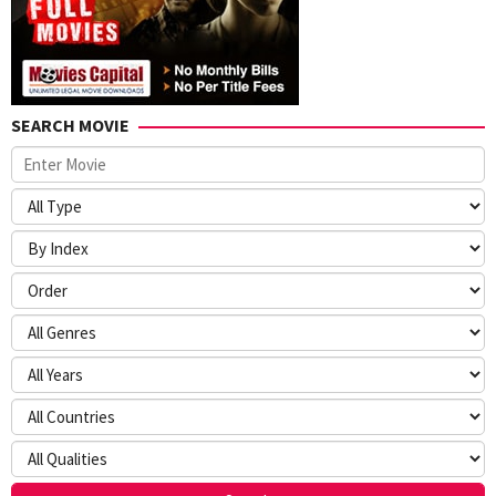
SEARCH MOVIE