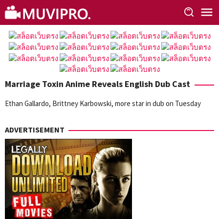
Skip
to
content
Marriage Toxin Anime Reveals English Dub Cast
Ethan Gallardo, Brittney Karbowski, more star in dub on Tuesday
ADVERTISEMENT