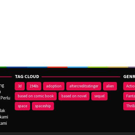
TAG CLOUD
GENR
ang
3d
1940s
adoption
aftercreditsstinger
alien
Acti
n
based on comic book
based on novel
sequel
Fant
 Perlu
space
spaceship
Thrill
dak
 kami
kami