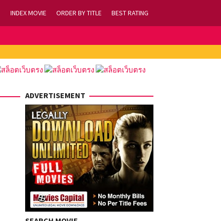
INDEX MOVIE
ORDER BY TITLE
BEST RATING
ADVERTISEMENT
SEARCH MOVIE