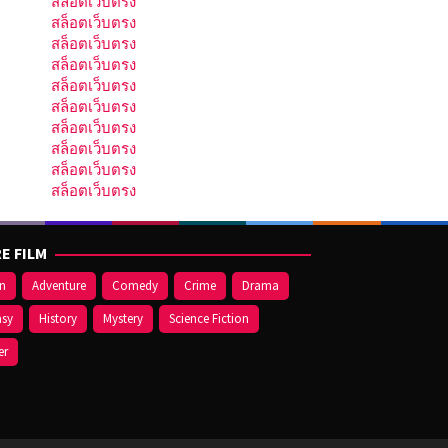
สล็อตเว็บตรง
สล็อตเว็บตรง
สล็อตเว็บตรง
สล็อตเว็บตรง
สล็อตเว็บตรง
สล็อตเว็บตรง
สล็อตเว็บตรง
สล็อตเว็บตรง
สล็อตเว็บตรง
สล็อตเว็บตรง
E FILM
on
Adventure
Comedy
Crime
Drama
asy
History
Mystery
Science Fiction
er