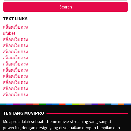
TEXT LINKS
สล็อตเว็บตรง
ufabet
สล็อตเว็บตรง
สล็อตเว็บตรง
สล็อตเว็บตรง
สล็อตเว็บตรง
สล็อตเว็บตรง
สล็อตเว็บตรง
สล็อตเว็บตรง
สล็อตเว็บตรง
สล็อตเว็บตรง
สล็อตเว็บตรง
TENTANG MUVIPRO
Muvipro adalah sebuah theme movie streaming yang sangat
powerful, dengan design yang di sesuaikan dengan tampilan dan