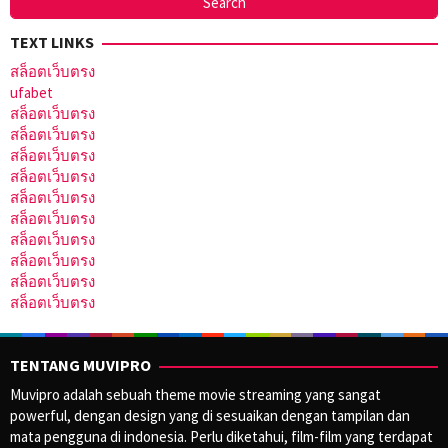
TEXT LINKS
สล็อตเว็บตรง
ufabet
สล็อตเว็บตรง
สล็อตเว็บตรง
สล็อตเว็บตรง
สล็อตเว็บตรง
สล็อตเว็บตรง
สล็อตเว็บตรง
สล็อตเว็บตรง
สล็อตเว็บตรง
สล็อตเว็บตรง
สล็อตเว็บตรง
TENTANG MUVIPRO
Muvipro adalah sebuah theme movie streaming yang sangat
powerful, dengan design yang di sesuaikan dengan tampilan dan
mata pengguna di indonesia. Perlu diketahui, film-film yang terdapat