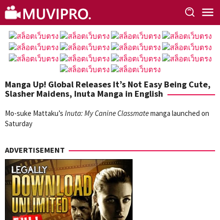
Skip
to
content
Manga Up! Global Releases It’s Not Easy Being Cute,
Slasher Maidens, Inuta Manga in English
Mo-suke Mattaku’s
Inuta: My Canine Classmate
manga launched on
Saturday
ADVERTISEMENT