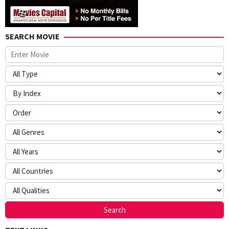
SEARCH MOVIE