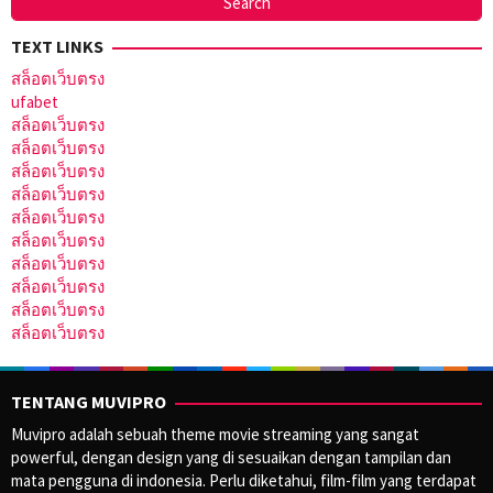
TEXT LINKS
สล็อตเว็บตรง
ufabet
สล็อตเว็บตรง
สล็อตเว็บตรง
สล็อตเว็บตรง
สล็อตเว็บตรง
สล็อตเว็บตรง
สล็อตเว็บตรง
สล็อตเว็บตรง
สล็อตเว็บตรง
สล็อตเว็บตรง
สล็อตเว็บตรง
TENTANG MUVIPRO
Muvipro adalah sebuah theme movie streaming yang sangat
powerful, dengan design yang di sesuaikan dengan tampilan dan
mata pengguna di indonesia. Perlu diketahui, film-film yang terdapat