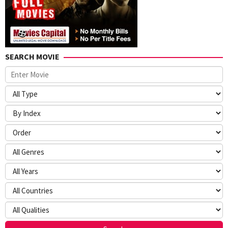
SEARCH MOVIE