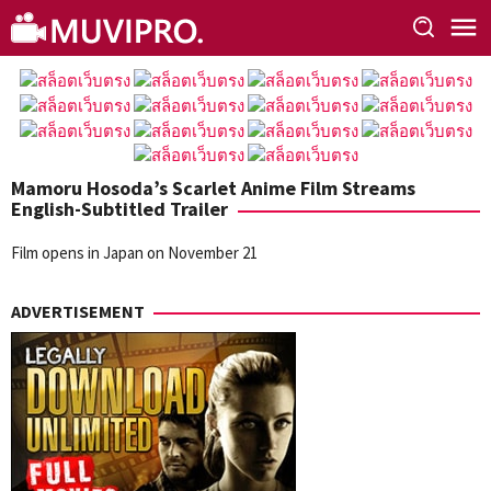
Skip
to
content
Mamoru Hosoda’s Scarlet Anime Film Streams
English-Subtitled Trailer
Film opens in Japan on November 21
ADVERTISEMENT