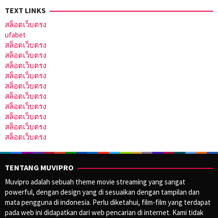
TEXT LINKS
สล็อตเว็บตรง
ufabet
สล็อตเว็บตรง
สล็อตเว็บตรง
สล็อตเว็บตรง
สล็อตเว็บตรง
สล็อตเว็บตรง
สล็อตเว็บตรง
สล็อตเว็บตรง
สล็อตเว็บตรง
สล็อตเว็บตรง
สล็อตเว็บตรง
TENTANG MUVIPRO
Muvipro adalah sebuah theme movie streaming yang sangat
powerful, dengan design yang di sesuaikan dengan tampilan dan
mata pengguna di indonesia. Perlu diketahui, film-film yang terdapat
pada web ini didapatkan dari web pencarian di internet. Kami tidak