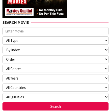
SEARCH MOVIE