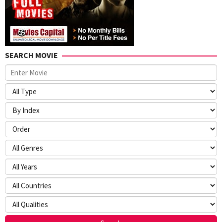
SEARCH MOVIE