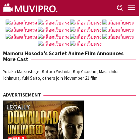
Skip
to
content
Mamoru Hosoda’s Scarlet Anime Film Announces
More Cast
Yutaka Matsushige, Kōtarō Yoshida, Kōji Yakusho, Masachika
Ichimura, Yuki Saito, others join November 21 film
ADVERTISEMENT