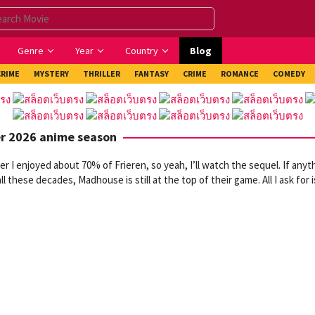
Genre
Year
Country
Blog
CRIME
MYSTERY
THRILLER
FANTASY
CRIME
ROMANCE
COMEDY
er 2026 anime season
ver I enjoyed about 70% of Frieren, so yeah, I’ll watch the sequel. If anyth
 these decades, Madhouse is still at the top of their game. All I ask for i