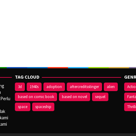
TAG CLOUD
GENR
ang
3d
1940s
adoption
aftercreditsstinger
alien
Acti
n
based on comic book
based on novel
sequel
Fant
 Perlu
space
spaceship
Thrill
dak
 kami
kami