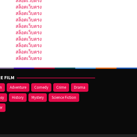
สล็อตเว็บตรง
สล็อตเว็บตรง
สล็อตเว็บตรง
สล็อตเว็บตรง
สล็อตเว็บตรง
สล็อตเว็บตรง
สล็อตเว็บตรง
สล็อตเว็บตรง
สล็อตเว็บตรง
สล็อตเว็บตรง
E FILM
on
Adventure
Comedy
Crime
Drama
asy
History
Mystery
Science Fiction
er