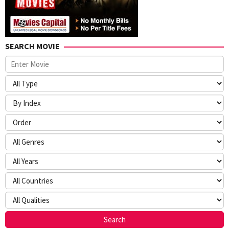
SEARCH MOVIE