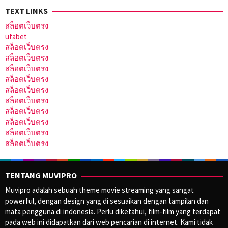
TEXT LINKS
สล็อตเว็บตรง
ufabet
สล็อตเว็บตรง
สล็อตเว็บตรง
สล็อตเว็บตรง
สล็อตเว็บตรง
สล็อตเว็บตรง
สล็อตเว็บตรง
สล็อตเว็บตรง
สล็อตเว็บตรง
สล็อตเว็บตรง
สล็อตเว็บตรง
TENTANG MUVIPRO
Muvipro adalah sebuah theme movie streaming yang sangat
powerful, dengan design yang di sesuaikan dengan tampilan dan
mata pengguna di indonesia. Perlu diketahui, film-film yang terdapat
pada web ini didapatkan dari web pencarian di internet. Kami tidak