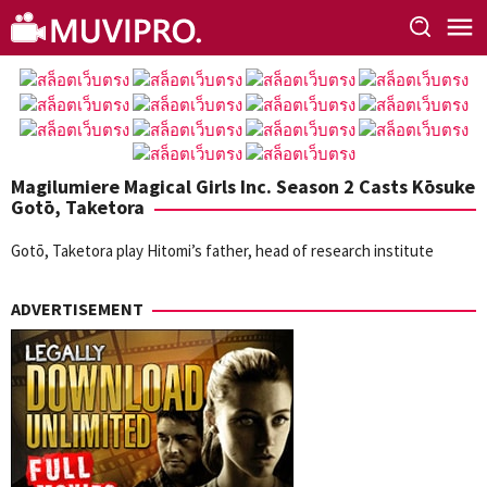
Skip
to
content
Magilumiere Magical Girls Inc. Season 2 Casts Kōsuke
Gotō, Taketora
Gotō, Taketora play Hitomi’s father, head of research institute
ADVERTISEMENT