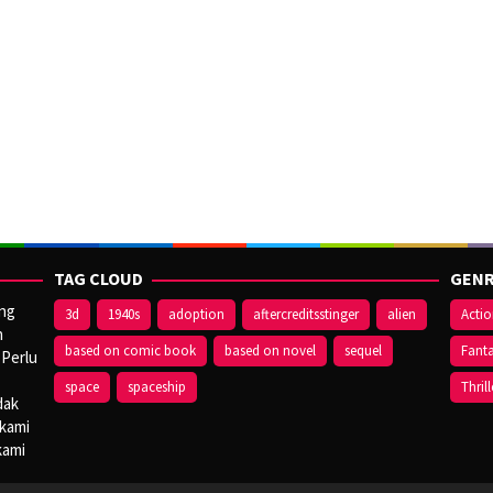
TAG CLOUD
GENR
ang
3d
1940s
adoption
aftercreditsstinger
alien
Acti
n
based on comic book
based on novel
sequel
Fant
 Perlu
space
spaceship
Thrill
dak
 kami
kami