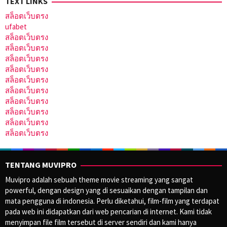
TEXT LINKS
สล็อตเว็บตรง
ufabet
สล็อตเว็บตรง
สล็อตเว็บตรง
สล็อตเว็บตรง
สล็อตเว็บตรง
สล็อตเว็บตรง
สล็อตเว็บตรง
สล็อตเว็บตรง
สล็อตเว็บตรง
สล็อตเว็บตรง
สล็อตเว็บตรง
TENTANG MUVIPRO
Muvipro adalah sebuah theme movie streaming yang sangat
powerful, dengan design yang di sesuaikan dengan tampilan dan
mata pengguna di indonesia. Perlu diketahui, film-film yang terdapat
pada web ini didapatkan dari web pencarian di internet. Kami tidak
menyimpan file film tersebut di server sendiri dan kami hanya