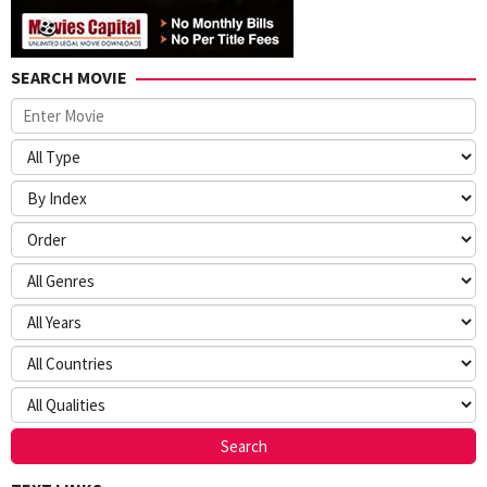
SEARCH MOVIE