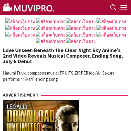
Skip
to
content
Love Unseen Beneath the Clear Night Sky Anime’s
2nd Video Reveals Musical Composer, Ending Song,
July 6 Debut
Harumi Fuuki composes music; FRUITS ZIPPER idol Yui Sakurai
performs “Hikari” ending song
ADVERTISEMENT