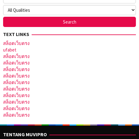
TEXT LINKS
สล็อตเว็บตรง
ufabet
สล็อตเว็บตรง
สล็อตเว็บตรง
สล็อตเว็บตรง
สล็อตเว็บตรง
สล็อตเว็บตรง
สล็อตเว็บตรง
สล็อตเว็บตรง
สล็อตเว็บตรง
สล็อตเว็บตรง
สล็อตเว็บตรง
TENTANG MUVIPRO