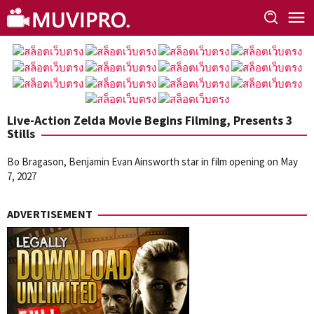
Skip
to
content
Live-Action Zelda Movie Begins Filming, Presents 3
Stills
Bo Bragason, Benjamin Evan Ainsworth star in film opening on May
7, 2027
ADVERTISEMENT