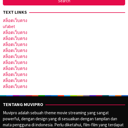
TEXT LINKS
สล็อตเว็บตรง
ufabet
สล็อตเว็บตรง
สล็อตเว็บตรง
สล็อตเว็บตรง
สล็อตเว็บตรง
สล็อตเว็บตรง
สล็อตเว็บตรง
สล็อตเว็บตรง
สล็อตเว็บตรง
สล็อตเว็บตรง
สล็อตเว็บตรง
TENTANG MUVIPRO
Muvipro adalah sebuah theme movie streaming yang sangat
powerful, dengan design yang di sesuaikan dengan tampilan dan
mata pengguna di indonesia. Perlu diketahui, film-film yang terdapat