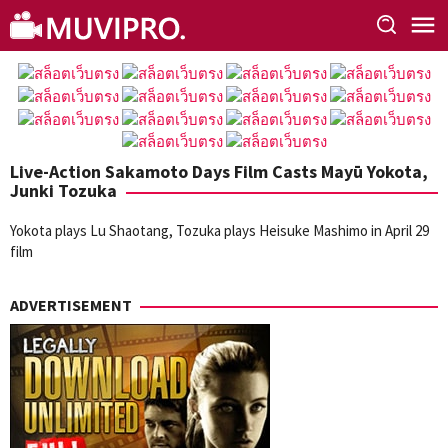
Skip
to
content
Live-Action Sakamoto Days Film Casts Mayū Yokota,
Junki Tozuka
Yokota plays Lu Shaotang, Tozuka plays Heisuke Mashimo in April 29
film
ADVERTISEMENT