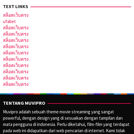
TEXT LINKS
สล็อตเว็บตรง
ufabet
สล็อตเว็บตรง
สล็อตเว็บตรง
สล็อตเว็บตรง
สล็อตเว็บตรง
สล็อตเว็บตรง
สล็อตเว็บตรง
สล็อตเว็บตรง
สล็อตเว็บตรง
สล็อตเว็บตรง
สล็อตเว็บตรง
TENTANG MUVIPRO
Muvipro adalah sebuah theme movie streaming yang sangat
powerful, dengan design yang di sesuaikan dengan tampilan dan
mata pengguna di indonesia. Perlu diketahui, film-film yang terdapat
pada web ini didapatkan dari web pencarian di internet. Kami tidak