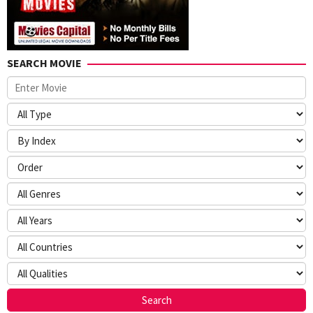
SEARCH MOVIE