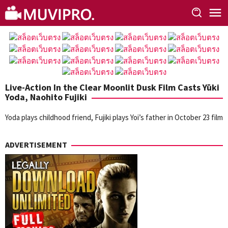
Skip
to
content
Live-Action In the Clear Moonlit Dusk Film Casts Yūki
Yoda, Naohito Fujiki
Yoda plays childhood friend, Fujiki plays Yoi’s father in October 23 film
ADVERTISEMENT