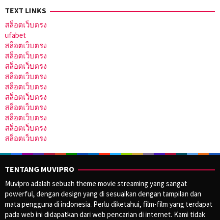
TEXT LINKS
สล็อตเว็บตรง
ufabet
สล็อตเว็บตรง
สล็อตเว็บตรง
สล็อตเว็บตรง
สล็อตเว็บตรง
สล็อตเว็บตรง
สล็อตเว็บตรง
สล็อตเว็บตรง
สล็อตเว็บตรง
สล็อตเว็บตรง
สล็อตเว็บตรง
TENTANG MUVIPRO
Muvipro adalah sebuah theme movie streaming yang sangat
powerful, dengan design yang di sesuaikan dengan tampilan dan
mata pengguna di indonesia. Perlu diketahui, film-film yang terdapat
pada web ini didapatkan dari web pencarian di internet. Kami tidak