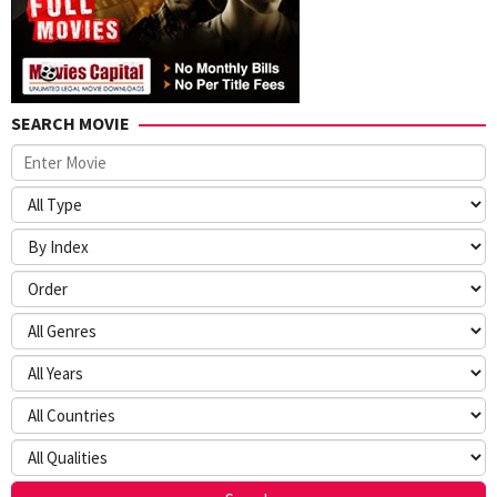
SEARCH MOVIE