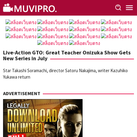
Skip
to
content
Live-Action GTO: Great Teacher Onizuka Show Gets
New Series in July
Star Takashi Soramachi, director Satoru Nakajima, writer Kazuhiko
Yukawa return
ADVERTISEMENT