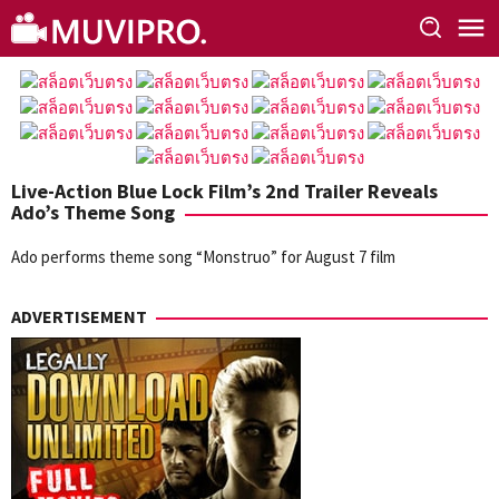
Skip
to
content
Live-Action Blue Lock Film’s 2nd Trailer Reveals
Ado’s Theme Song
Ado performs theme song “Monstruo” for August 7 film
ADVERTISEMENT