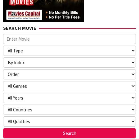
SEARCH MOVIE