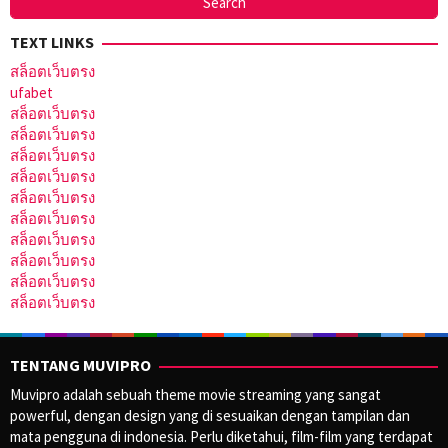
TEXT LINKS
สล็อตเว็บตรง
ufabet
สล็อตเว็บตรง
สล็อตเว็บตรง
สล็อตเว็บตรง
สล็อตเว็บตรง
สล็อตเว็บตรง
สล็อตเว็บตรง
สล็อตเว็บตรง
สล็อตเว็บตรง
สล็อตเว็บตรง
สล็อตเว็บตรง
TENTANG MUVIPRO
Muvipro adalah sebuah theme movie streaming yang sangat
powerful, dengan design yang di sesuaikan dengan tampilan dan
mata pengguna di indonesia. Perlu diketahui, film-film yang terdapat