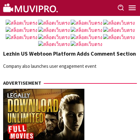
Skip
to
content
Lezhin US Webtoon Platform Adds Comment Section
Company also launches user engagement event
ADVERTISEMENT