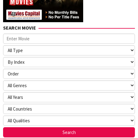
SEARCH MOVIE