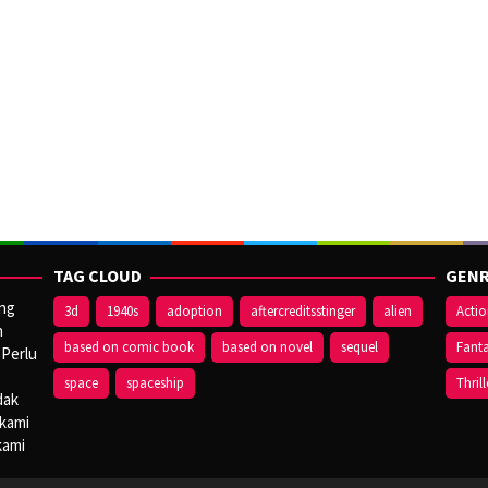
TAG CLOUD
GENR
ang
3d
1940s
adoption
aftercreditsstinger
alien
Acti
n
based on comic book
based on novel
sequel
Fant
 Perlu
space
spaceship
Thrill
dak
 kami
kami