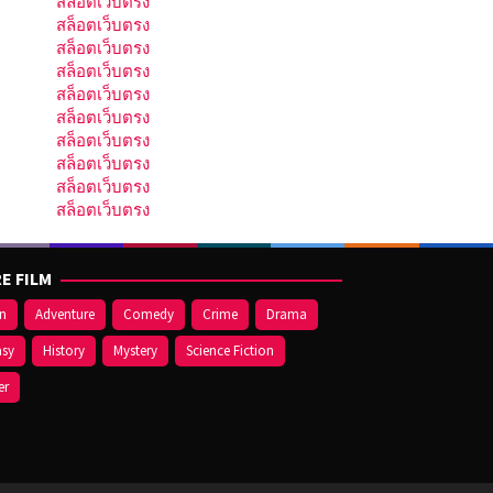
สล็อตเว็บตรง
สล็อตเว็บตรง
สล็อตเว็บตรง
สล็อตเว็บตรง
สล็อตเว็บตรง
สล็อตเว็บตรง
สล็อตเว็บตรง
สล็อตเว็บตรง
สล็อตเว็บตรง
สล็อตเว็บตรง
E FILM
on
Adventure
Comedy
Crime
Drama
asy
History
Mystery
Science Fiction
er