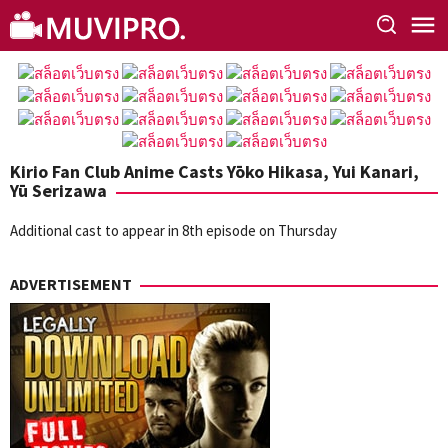
Skip
to
content
Kirio Fan Club Anime Casts Yōko Hikasa, Yui Kanari,
Yū Serizawa
Additional cast to appear in 8th episode on Thursday
ADVERTISEMENT