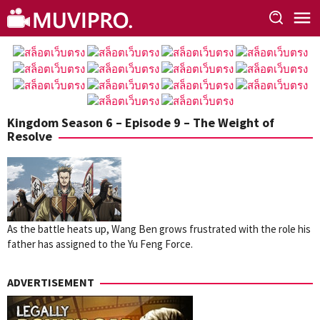
Skip
to
content
Kingdom Season 6 – Episode 9 – The Weight of
Resolve
As the battle heats up, Wang Ben grows frustrated with the role his
father has assigned to the Yu Feng Force.
ADVERTISEMENT