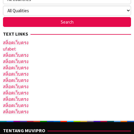
TEXT LINKS
สล็อตเว็บตรง
ufabet
สล็อตเว็บตรง
สล็อตเว็บตรง
สล็อตเว็บตรง
สล็อตเว็บตรง
สล็อตเว็บตรง
สล็อตเว็บตรง
สล็อตเว็บตรง
สล็อตเว็บตรง
สล็อตเว็บตรง
สล็อตเว็บตรง
TENTANG MUVIPRO