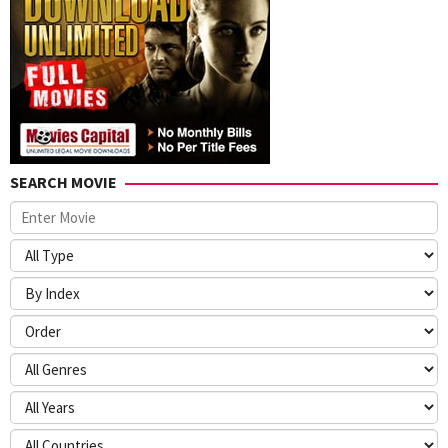
SEARCH MOVIE