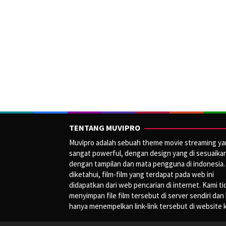
TENTANG MUVIPRO
Muvipro adalah sebuah theme movie streaming y
sangat powerful, dengan design yang di sesuaika
dengan tampilan dan mata pengguna di indonesia.
diketahui, film-film yang terdapat pada web ini
didapatkan dari web pencarian di internet. Kami ti
menyimpan file film tersebut di server sendiri dan
hanya menempelkan link-link tersebut di website 