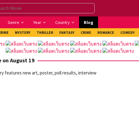
Genre
Year
Country
Blog
CRIME
MYSTERY
THRILLER
FANTASY
CRIME
ROMANCE
COMEDY
 on August 19
features new art, poster, poll results, interview