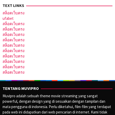
TEXT LINKS
สล็อตเว็บตรง
ufabet
สล็อตเว็บตรง
สล็อตเว็บตรง
สล็อตเว็บตรง
สล็อตเว็บตรง
สล็อตเว็บตรง
สล็อตเว็บตรง
สล็อตเว็บตรง
สล็อตเว็บตรง
สล็อตเว็บตรง
สล็อตเว็บตรง
TENTANG MUVIPRO
Muvipro adalah sebuah theme movie streaming yang sangat
powerful, dengan design yang di sesuaikan dengan tampilan dan
mata pengguna di indonesia. Perlu diketahui, film-film yang terdapat
pada web ini didapatkan dari web pencarian di internet. Kami tidak