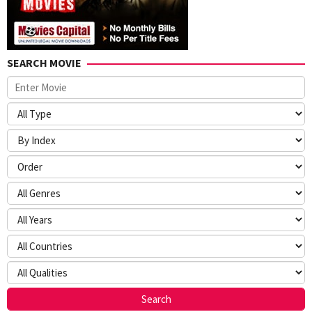
SEARCH MOVIE