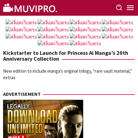
Skip
to
content
Kickstarter to Launch for Princess Ai Manga’s 20th
Anniversary Collection
New edition to include manga’s original trilogy, “rare vault material,”
extras
ADVERTISEMENT