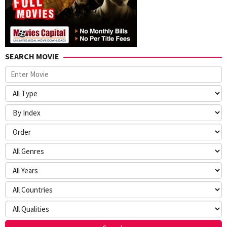
SEARCH MOVIE