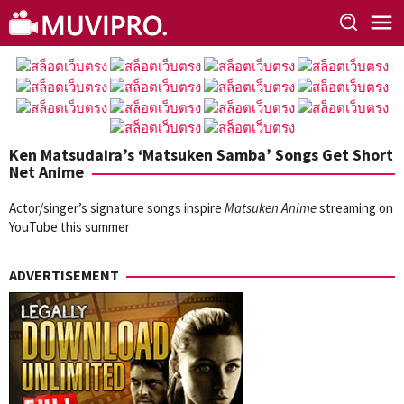
Skip
to
content
Ken Matsudaira’s ‘Matsuken Samba’ Songs Get Short
Net Anime
Actor/singer’s signature songs inspire
Matsuken Anime
streaming on
YouTube this summer
ADVERTISEMENT