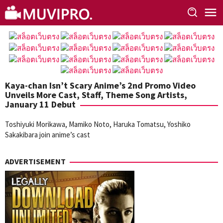
Skip
to
content
Kaya-chan Isn’t Scary Anime’s 2nd Promo Video
Unveils More Cast, Staff, Theme Song Artists,
January 11 Debut
Toshiyuki Morikawa, Mamiko Noto, Haruka Tomatsu, Yoshiko
Sakakibara join anime’s cast
ADVERTISEMENT