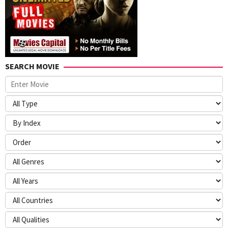
SEARCH MOVIE