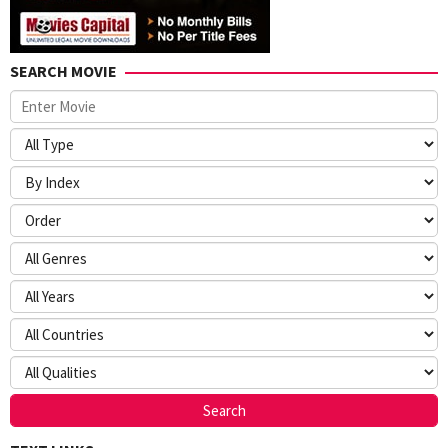
SEARCH MOVIE