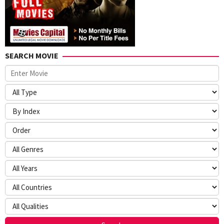
SEARCH MOVIE