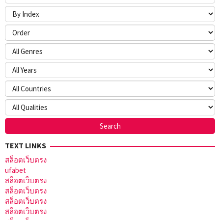
TEXT LINKS
สล็อตเว็บตรง
ufabet
สล็อตเว็บตรง
สล็อตเว็บตรง
สล็อตเว็บตรง
สล็อตเว็บตรง