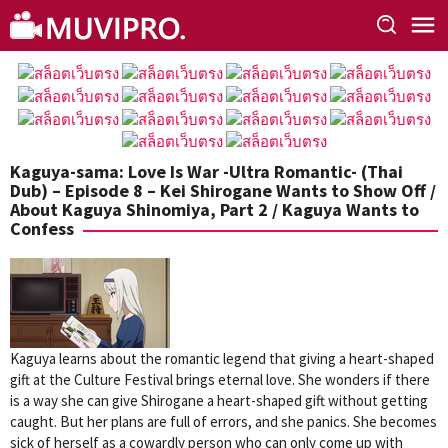
Skip
to
content
Kaguya-sama: Love Is War -Ultra Romantic- (Thai
Dub) – Episode 8 – Kei Shirogane Wants to Show Off /
About Kaguya Shinomiya, Part 2 / Kaguya Wants to
Confess
Kaguya learns about the romantic legend that giving a heart-shaped
gift at the Culture Festival brings eternal love. She wonders if there
is a way she can give Shirogane a heart-shaped gift without getting
caught. But her plans are full of errors, and she panics. She becomes
sick of herself as a cowardly person who can only come up with