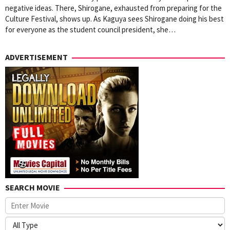
negative ideas. There, Shirogane, exhausted from preparing for the
Culture Festival, shows up. As Kaguya sees Shirogane doing his best
for everyone as the student council president, she…
ADVERTISEMENT
SEARCH MOVIE