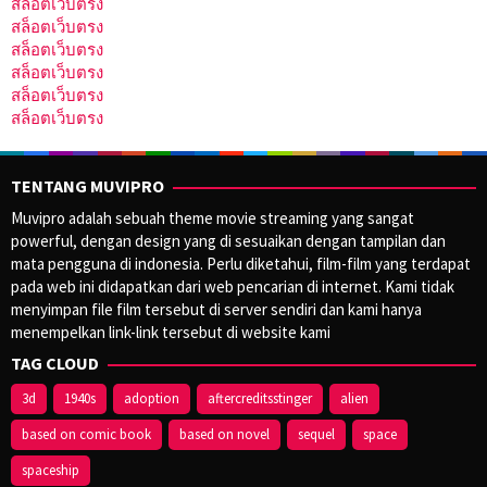
สล็อตเว็บตรง
สล็อตเว็บตรง
สล็อตเว็บตรง
สล็อตเว็บตรง
สล็อตเว็บตรง
สล็อตเว็บตรง
TENTANG MUVIPRO
Muvipro adalah sebuah theme movie streaming yang sangat
powerful, dengan design yang di sesuaikan dengan tampilan dan
mata pengguna di indonesia. Perlu diketahui, film-film yang terdapat
pada web ini didapatkan dari web pencarian di internet. Kami tidak
menyimpan file film tersebut di server sendiri dan kami hanya
menempelkan link-link tersebut di website kami
TAG CLOUD
3d
1940s
adoption
aftercreditsstinger
alien
based on comic book
based on novel
sequel
space
spaceship