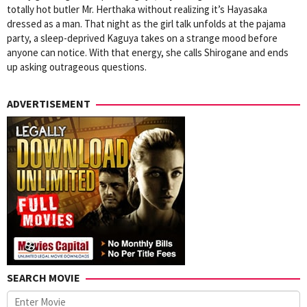
totally hot butler Mr. Herthaka without realizing it’s Hayasaka
dressed as a man. That night as the girl talk unfolds at the pajama
party, a sleep-deprived Kaguya takes on a strange mood before
anyone can notice. With that energy, she calls Shirogane and ends
up asking outrageous questions.
ADVERTISEMENT
SEARCH MOVIE