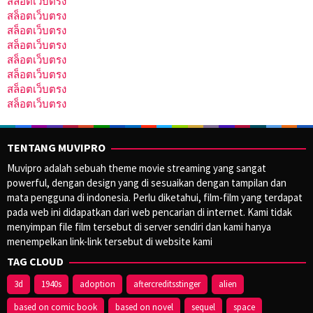
สล็อตเว็บตรง
สล็อตเว็บตรง
สล็อตเว็บตรง
สล็อตเว็บตรง
สล็อตเว็บตรง
สล็อตเว็บตรง
สล็อตเว็บตรง
สล็อตเว็บตรง
TENTANG MUVIPRO
Muvipro adalah sebuah theme movie streaming yang sangat
powerful, dengan design yang di sesuaikan dengan tampilan dan
mata pengguna di indonesia. Perlu diketahui, film-film yang terdapat
pada web ini didapatkan dari web pencarian di internet. Kami tidak
menyimpan file film tersebut di server sendiri dan kami hanya
menempelkan link-link tersebut di website kami
TAG CLOUD
3d
1940s
adoption
aftercreditsstinger
alien
based on comic book
based on novel
sequel
space