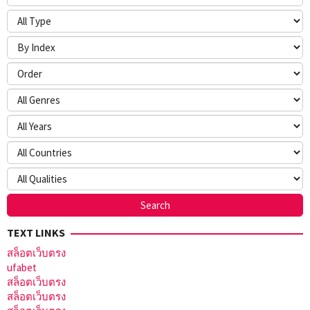
TEXT LINKS
สล็อตเว็บตรง
ufabet
สล็อตเว็บตรง
สล็อตเว็บตรง