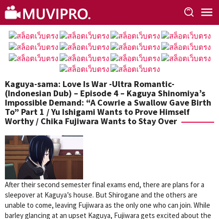
Skip
to
content
Kaguya-sama: Love Is War -Ultra Romantic-
(Indonesian Dub) – Episode 4 – Kaguya Shinomiya’s
Impossible Demand: “A Cowrie a Swallow Gave Birth
To” Part 1 / Yu Ishigami Wants to Prove Himself
Worthy / Chika Fujiwara Wants to Stay Over
After their second semester final exams end, there are plans for a
sleepover at Kaguya’s house. But Shirogane and the others are
unable to come, leaving Fujiwara as the only one who can join. While
barley glancing at an upset Kaguya, Fujiwara gets excited about the