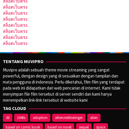
สล็อตเว็บตรง
สล็อตเว็บตรง
สล็อตเว็บตรง
สล็อตเว็บตรง
สล็อตเว็บตรง
สล็อตเว็บตรง
สล็อตเว็บตรง
สล็อตเว็บตรง
TENTANG MUVIPRO
Muvipro adalah sebuah theme movie streaming yang sangat
powerful, dengan design yang di sesuaikan dengan tampilan dan
mata pengguna di indonesia. Perlu diketahui, film-film yang terdapat
pada web ini didapatkan dari web pencarian di internet. Kami tidak
menyimpan file film tersebut di server sendiri dan kami hanya
menempelkan link-link tersebut di website kami
TAG CLOUD
3d
1940s
adoption
aftercreditsstinger
alien
based on comic book
based on novel
sequel
space