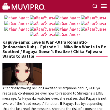
Skip
to
content
Kaguya-sama: Love Is War -Ultra Romantic-
(Indonesian Dub) – Episode 1 – Miko Iino Wants to Be
Soothed / Kaguya Doesn’t Realize / Chika Fujiwara
Wants to Battle
After finally making her long awaited smartphone debut, Kaguya
restlessly contemplates over how to respond to Shirogane’s LINE
message. As Hayasaka watches over, she realizes that Kaguya is not
aware of the “read receipt” function. If Kaguya lies by responding
that she just read the message, she runs the risk of exposing the