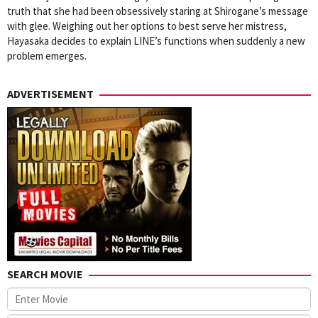
truth that she had been obsessively staring at Shirogane’s message
with glee. Weighing out her options to best serve her mistress,
Hayasaka decides to explain LINE’s functions when suddenly a new
problem emerges.
ADVERTISEMENT
SEARCH MOVIE