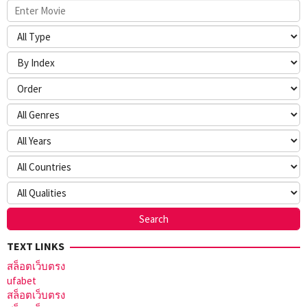
TEXT LINKS
สล็อตเว็บตรง
ufabet
สล็อตเว็บตรง