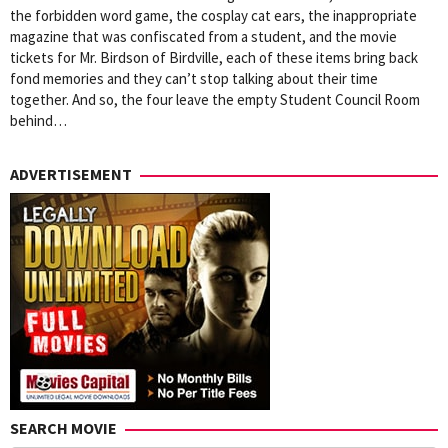
the forbidden word game, the cosplay cat ears, the inappropriate
magazine that was confiscated from a student, and the movie
tickets for Mr. Birdson of Birdville, each of these items bring back
fond memories and they can’t stop talking about their time
together. And so, the four leave the empty Student Council Room
behind…
ADVERTISEMENT
SEARCH MOVIE