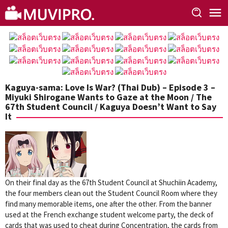
Skip
to
content
Kaguya-sama: Love Is War? (Thai Dub) – Episode 3 –
Miyuki Shirogane Wants to Gaze at the Moon / The
67th Student Council / Kaguya Doesn’t Want to Say
It
On their final day as the 67th Student Council at Shuchiin Academy,
the four members clean out the Student Council Room where they
find many memorable items, one after the other. From the banner
used at the French exchange student welcome party, the deck of
cards that was used to cheat during Concentration, the cards from