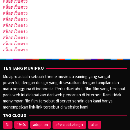
สล็อตเว็บตรง
สล็อตเว็บตรง
สล็อตเว็บตรง
สล็อตเว็บตรง
สล็อตเว็บตรง
สล็อตเว็บตรง
สล็อตเว็บตรง
สล็อตเว็บตรง
สล็อตเว็บตรง
TENTANG MUVIPRO
Muvipro adalah sebuah theme movie streaming yang sangat
powerful, dengan design yang di sesuaikan dengan tampilan dan
mata pengguna di indonesia. Perlu diketahui, film-film yang terdapat
pada web ini didapatkan dari web pencarian di internet. Kami tidak
menyimpan file film tersebut di server sendiri dan kami hanya
menempelkan link-link tersebut di website kami
TAG CLOUD
3d
1940s
adoption
aftercreditsstinger
alien