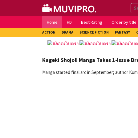
Skip
to
content
Home
HD
Best Rating
Order by title
ACTION
DRAMA
SCIENCE FICTION
FANTASY
Kageki Shojo!! Manga Takes 1-Issue Br
Manga started final arc in September; author Kumik