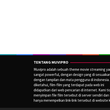
TENTANG MUVIPRO
Muvipro adalah sebuah theme movie streaming y
sangat powerful, dengan design yang di sesuaika
dengan tampilan dan mata pengguna di indonesia.
diketahui, film-film yang terdapat pada web ini
didapatkan dari web pencarian di internet. Kami ti
menyimpan file film tersebut di server sendiri dan
hanya menempelkan link-link tersebut di website 