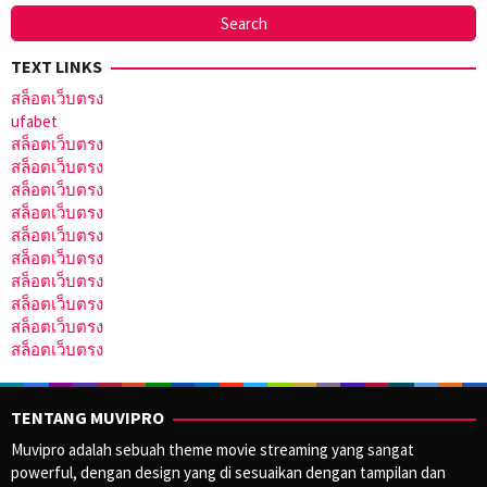
TEXT LINKS
สล็อตเว็บตรง
ufabet
สล็อตเว็บตรง
สล็อตเว็บตรง
สล็อตเว็บตรง
สล็อตเว็บตรง
สล็อตเว็บตรง
สล็อตเว็บตรง
สล็อตเว็บตรง
สล็อตเว็บตรง
สล็อตเว็บตรง
สล็อตเว็บตรง
TENTANG MUVIPRO
Muvipro adalah sebuah theme movie streaming yang sangat
powerful, dengan design yang di sesuaikan dengan tampilan dan