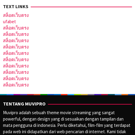
TEXT LINKS
สล็อตเว็บตรง
ufabet
สล็อตเว็บตรง
สล็อตเว็บตรง
สล็อตเว็บตรง
สล็อตเว็บตรง
สล็อตเว็บตรง
สล็อตเว็บตรง
สล็อตเว็บตรง
สล็อตเว็บตรง
สล็อตเว็บตรง
สล็อตเว็บตรง
TENTANG MUVIPRO
Muvipro adalah sebuah theme movie streaming yang sangat
powerful, dengan design yang di sesuaikan dengan tampilan dan
mata pengguna di indonesia. Perlu diketahui, film-film yang terdapat
pada web ini didapatkan dari web pencarian di internet. Kami tidak