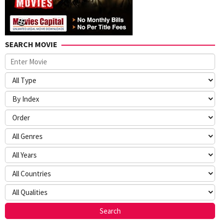
SEARCH MOVIE