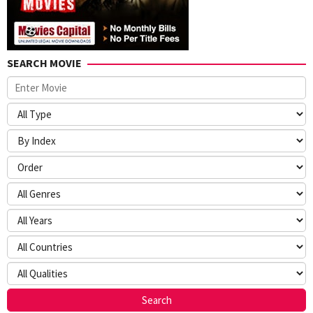
SEARCH MOVIE